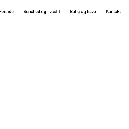
Forside
Sundhed og livsstil
Bolig og have
Kontakt
n Træner Du 
ærdighed Med