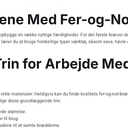
ræne Med Fer-og-N
bygge en række nyttige færdigheder. For det første kræver det p
ærer du at bruge forskellige typer værktøj, såsom save, høvle 
in for Arbejde Me
e rette materialer. Heldigvis kan du finde
kvalitets fer-og-not-br
ølge disse grundlæggende trin:
de størrelse.
 til brug.
skine til at samle brædderne.