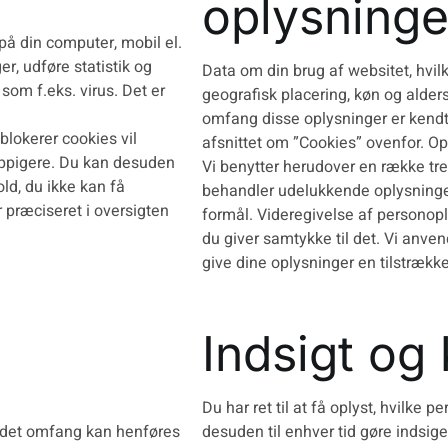
oplysninge
på din computer, mobil el.
r, udføre statistik og
Data om din brug af websitet, hvil
om f.eks. virus. Det er
geografisk placering, køn og alders
omfang disse oplysninger er kendt. 
blokerer cookies vil
afsnittet om ”Cookies” ovenfor. O
yppigere. Du kan desuden
Vi benytter herudover en række tre
old, du ikke kan få
behandler udelukkende oplysninge
r præciseret i oversigten
formål. Videregivelse af personopl
du giver samtykke til det. Vi anven
give dine oplysninger en tilstrække
Indsigt og 
Du har ret til at få oplyst, hvilke
 andet omfang kan henføres
desuden til enhver tid gøre indsi