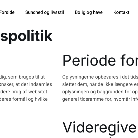
Forside
Sundhed og livsstil
Bolig og have
Kontakt
spolitik
Periode fo
g, som bruges til at
Oplysningerne opbevares i det tidsru
ønsker, at der indsamles
sletter dem, når de ikke længere 
dere brug af websitet.
oplysningen og baggrunden for opb
deres formål og hvilke
generel tidsramme for, hvornår inf
Videregive