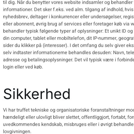
til dig. Når du benytter vores website indsamler og behandle
informationer. Det sker f.eks. ved alm. tilgang af indhold, hvis
nyhedsbrev, deltager i konkurrencer eller undersøgelser, regis
eller abonnent, øvrig brug af services eller foretager køb via 
behandler typisk følgende typer af oplysninger: Et unikt ID o
din computer, tablet eller mobiltelefon, dit IP-nummer, geogra
sider du klikker på (interesser). I det omfang du selv giver eks
selv indtaster informationerne behandles desuden: Navn, tel
adresse og betalingsoplysninger. Det vil typisk være i forbin
login eller ved køb.
Sikkerhed
Vi har truffet tekniske og organisatoriske foranstaltninger mo
hændeligt eller ulovligt bliver slettet, offentliggjort, fortabt, fo
uvedkommendes kendskab, misbruges eller i øvrigt behandles
lovgivningen.