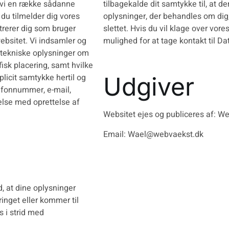
r vi en række sådanne
tilbagekalde dit samtykke til, at d
 du tilmelder dig vores
oplysninger, der behandles om dig, er
trerer dig som bruger
slettet. Hvis du vil klage over vo
websitet. Vi indsamler og
mulighed for at tage kontakt til Dat
g tekniske oplysninger om
fisk placering, samt hvilke
plicit samtykke hertil og
Udgiver
efonnummer, e-mail,
delse med oprettelse af
Websitet ejes og publiceres af: 
Email:
Wael@webvaekst.dk
d, at dine oplysninger
rringet eller kommer til
 i strid med