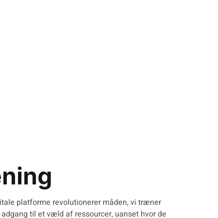
srejse
æning
gitale platforme revolutionerer måden, vi træner
å adgang til et væld af ressourcer, uanset hvor de