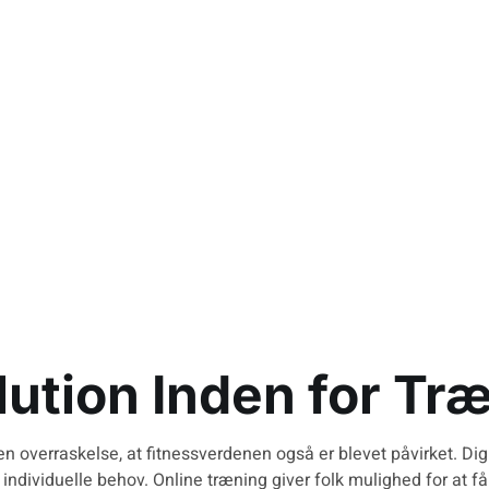
ler Din Fitnes
lution Inden for Tr
ngen overraskelse, at fitnessverdenen også er blevet påvirket. Di
es individuelle behov. Online træning giver folk mulighed for at f