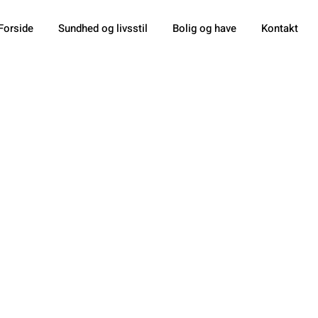
Forside
Sundhed og livsstil
Bolig og have
Kontakt
ye Standard 
ordan Digital