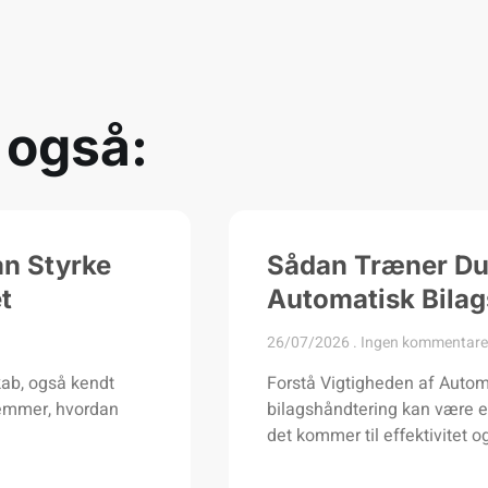
 også:
an Styrke
Sådan Træner Du 
t
Automatisk Bilag
26/07/2026
Ingen kommentare
skab, også kendt
Forstå Vigtigheden af Autom
temmer, hvordan
bilagshåndtering kan være e
det kommer til effektivitet 