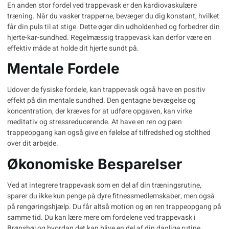
En anden stor fordel ved trappevask er den kardiovaskulære
træning. Når du vasker trapperne, bevæger du dig konstant, hvilket
får din puls til at stige. Dette øger din udholdenhed og forbedrer din
hjerte-kar-sundhed. Regelmæssig trappevask kan derfor være en
effektiv måde at holde dit hjerte sundt på.
Mentale Fordele
Udover de fysiske fordele, kan trappevask også have en positiv
effekt på din mentale sundhed. Den gentagne bevægelse og
koncentration, der kræves for at udføre opgaven, kan virke
meditativ og stressreducerende. At have en ren og pæn
trappeopgang kan også give en følelse af tilfredshed og stolthed
over dit arbejde.
Økonomiske Besparelser
Ved at integrere trappevask som en del af din træningsrutine,
sparer du ikke kun penge på dyre fitnessmedlemskaber, men også
på rengøringshjælp. Du får altså motion og en ren trappeopgang på
samme tid. Du kan lære mere om fordelene ved
trappevask i
Brønshøj
og hvordan det kan blive en del af din daglige rutine.