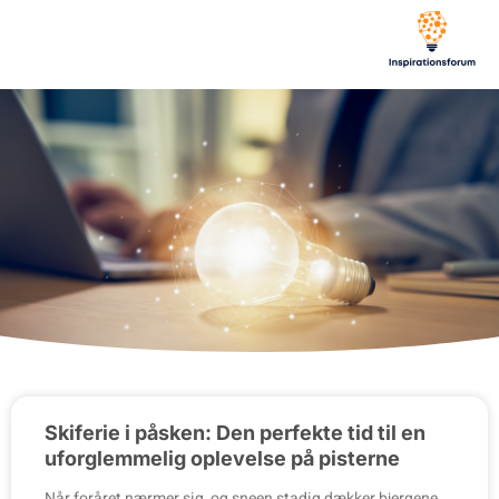
Skiferie i påsken: Den perfekte tid til en
uforglemmelig oplevelse på pisterne
Når foråret nærmer sig, og sneen stadig dækker bjergene,